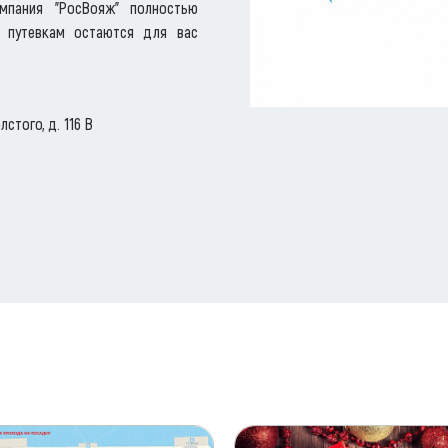
мпания "РосВояж" полностью
м путевкам остаются для вас
стого, д. 116 В