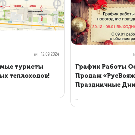
12.09.2024
мые туристы
График Работы О
ых теплоходов!
Продаж «РусВояж
Праздничные Дн
...