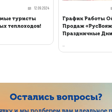
12.09.2024
мые туристы
График Работы О
ых теплоходов!
Продаж «РусВояж
Праздничные Дн
...
Остались вопросы?
аявку и мы подберем вам идеальное 